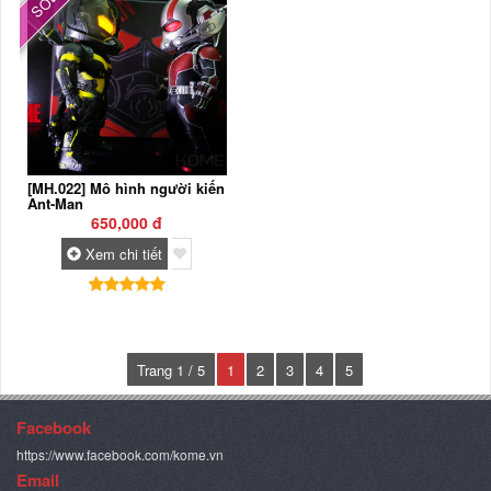
SOLD
[MH.022] Mô hình người kiến
Ant-Man
650,000 đ
Xem chi tiết
Trang 1 / 5
1
2
3
4
5
Facebook
https://www.facebook.com/kome.vn
Email