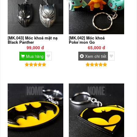
[MK.043] Móc khoá mặt nạ
[MK.042] Móc khoá
Black Panther
Poke’mon Go
99,000 đ
65,000 đ
Mua hàng
Xem chi tiết