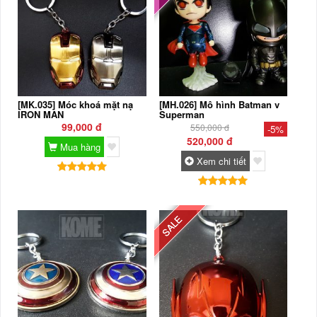
[MK.035] Móc khoá mặt nạ
[MH.026] Mô hình Batman v
IRON MAN
Superman
99,000 đ
550,000 đ
-5%
520,000 đ
Mua hàng
Xem chi tiết
SALE