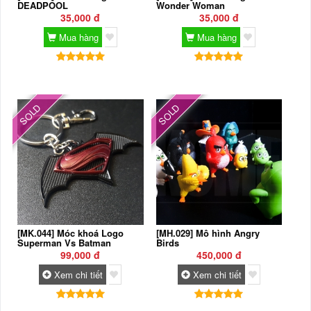
DEADPOOL
Wonder Woman
35,000 đ
35,000 đ
Mua hàng
Mua hàng
SOLD
SOLD
[MK.044] Móc khoá Logo
[MH.029] Mô hình Angry
Superman Vs Batman
Birds
99,000 đ
450,000 đ
Xem chi tiết
Xem chi tiết