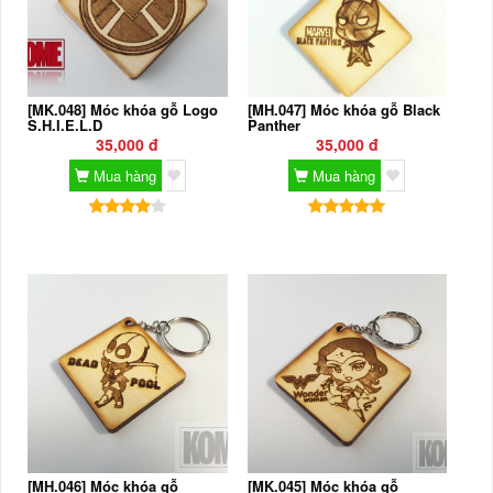
[MK.048] Móc khóa gỗ Logo
[MH.047] Móc khóa gỗ Black
S.H.I.E.L.D
Panther
35,000 đ
35,000 đ
Mua hàng
Mua hàng
[MH.046] Móc khóa gỗ
[MK.045] Móc khóa gỗ