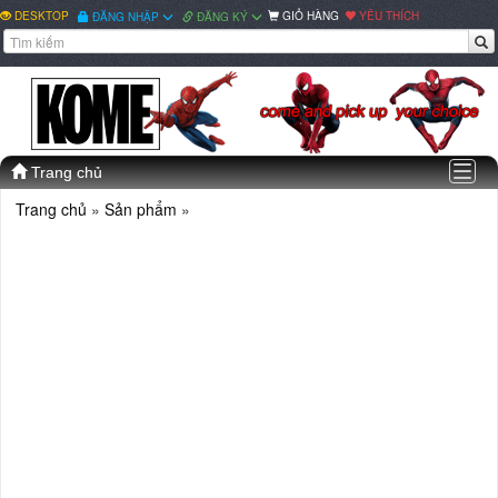
DESKTOP
GIỎ HÀNG
YÊU THÍCH
ĐĂNG NHẬP
ĐĂNG KÝ
Togg
Trang chủ
navig
Trang chủ
»
Sản phẩm
»