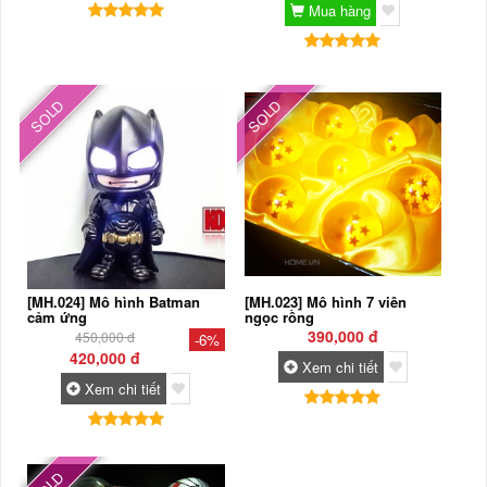
Mua hàng
SOLD
SOLD
[MH.024] Mô hình Batman
[MH.023] Mô hình 7 viên
cảm ứng
ngọc rồng
390,000 đ
450,000 đ
-6%
420,000 đ
Xem chi tiết
Xem chi tiết