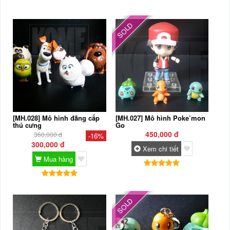
SOLD
[MH.028] Mô hình đẳng cấp
[MH.027] Mô hình Poke’mon
thú cưng
Go
450,000 đ
360,000 đ
-16%
300,000 đ
Xem chi tiết
Mua hàng
SOLD