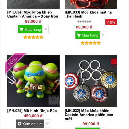
[MK.034] Móc khoá khiên
[MK.033] Móc khoá mặt nạ
Captain America – Xoay tròn
The Flash
89,000 đ
99,000 đ
-10%
89,000 đ
Mua hàng
Mua hàng
SOLD
[MH.025] Mô hình Ninja Rùa
[MK.032] Móc khóa khiên
Captain America phiên bản
450,000 đ
mới
99,000 đ
Xem chi tiết