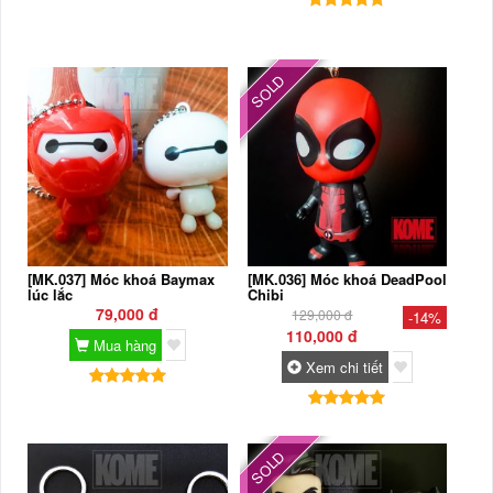
SOLD
[MK.037] Móc khoá Baymax
[MK.036] Móc khoá DeadPool
lúc lắc
Chibi
79,000 đ
129,000 đ
-14%
110,000 đ
Mua hàng
Xem chi tiết
SOLD