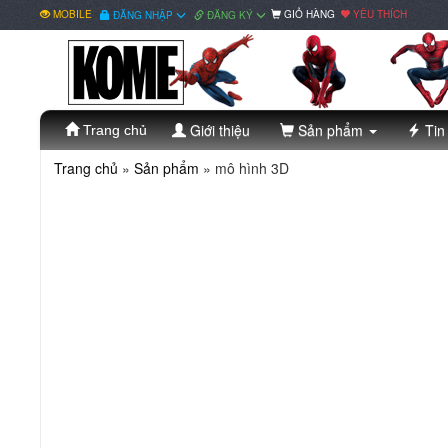
MOBILE
GIỎ HÀNG
YÊU THÍCH
ĐĂNG NHẬP
ĐĂNG KÝ
Giới thiệu
Sản phẩm
Tin
Trang chủ
Trang chủ
»
Sản phẩm
» mô hình 3D