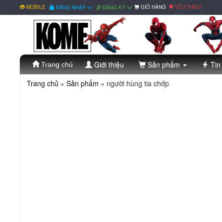
MOBILE
GIỎ HÀNG
YÊU THÍCH
ĐĂNG NHẬP
ĐĂNG KÝ
Giới thiệu
Sản phẩm
Tin
Trang chủ
Trang chủ
»
Sản phẩm
» người hùng tia chớp