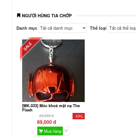
NGƯỜI HÙNG TIA CHỚP
Danh mục
Thể loại
SALE
[MK.033] Móc khoá mặt nạ The
Flash
99,000 đ
-10%
89,000 đ
Mua hàng