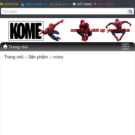
DESKTOP
GIỎ HÀNG
YÊU THÍCH
ĐĂNG NHẬP
ĐĂNG KÝ
Togg
Trang chủ
navig
Trang chủ
»
Sản phẩm
» notes