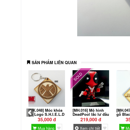
SẢN PHẨM LIÊN QUAN
SOLD
[MK.048] Móc khóa
[MH.016] Mô hình
[MH.04
gỗ Logo S.H.I.E.L.D
DeadPool lắc lư đầu
gỗ Blac
35,000 đ
219,000 đ
3
Mua hàng
Xem chi tiết
Mu