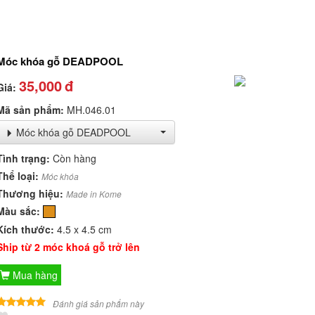
Móc khóa gỗ DEADPOOL
35,000
đ
Giá:
Mã sản phẩm:
MH.046.01
Móc khóa gỗ DEADPOOL
Tình trạng:
Còn hàng
Thể loại:
Móc khóa
Thương hiệu:
Made in Kome
Màu sắc:
Kích thước:
4.5 x 4.5 cm
Ship từ 2 móc khoá gỗ trở lên
Mua hàng
Đánh giá sản phẩm này