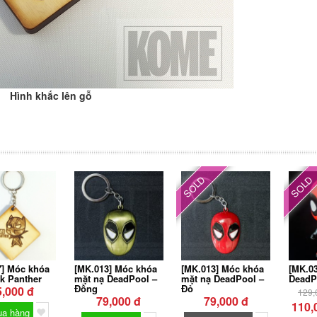
Hình khắc lên gỗ
SOLD
SOLD
7] Móc khóa
[MK.013] Móc khóa
[MK.013] Móc khóa
[MK.0
k Panther
mặt nạ DeadPool –
mặt nạ DeadPool –
DeadP
Đồng
Đỏ
5,000 đ
129,
79,000 đ
79,000 đ
110,
a hàng