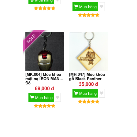
Mua hàng
SOLD
[MK.004] Móc khóa
[MH.047] Móc khóa
mặt nạ IRON MAN –
gỗ Black Panther
Đỏ
35,000 đ
69,000 đ
Mua hàng
Mua hàng