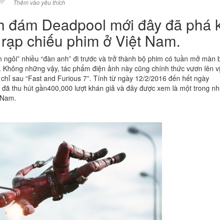
Thêm vào yêu thích
h đám Deadpool mới đây đã phá k
 rạp chiếu phim ở Việt Nam.
n ngôi” nhiều “đàn anh” đi trước và trở thành bộ phim có tuần mở màn b
. Không những vậy, tác phẩm điện ảnh này cũng chính thức vươn lên vị 
, chỉ sau “Fast and Furious 7”. Tính từ ngày 12/2/2016 đến hết ngày
 đã thu hút gần400,000 lượt khán giả và đây được xem là một trong n
t Nam.