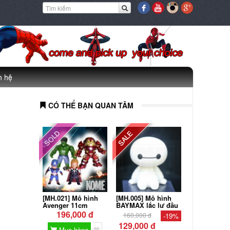
n hệ
CÓ THỂ BẠN QUAN TÂM
SOLD
SALE
[MH.021] Mô hình
[MH.005] Mô hình
Avenger 11cm
BAYMAX lắc lư đầu
196,000 đ
160,000 đ
-19%
129,000 đ
Mua hàng