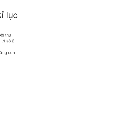
ỉ lục
ội thu
trí số 2
hững con