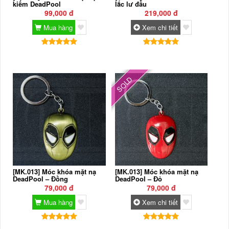
kiếm DeadPool
lắc lư đầu
99,000 đ
219,000 đ
Mua hàng
Xem chi tiết
SOLD
[MK.013] Móc khóa mặt nạ
[MK.013] Móc khóa mặt nạ
DeadPool – Đồng
DeadPool – Đỏ
79,000 đ
79,000 đ
Mua hàng
Xem chi tiết