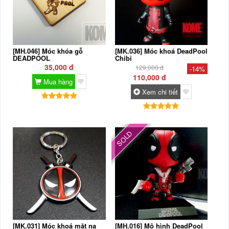
[MH.046] Móc khóa gỗ
[MK.036] Móc khoá DeadPool
DEADPOOL
Chibi
35,000 đ
129,000 đ
-14%
110,000 đ
Mua hàng
Xem chi tiết
SOLD
[MK.031] Móc khoá mặt nạ
[MH.016] Mô hình DeadPool