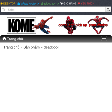
DESKTOP
GIỎ HÀNG
YÊU THÍCH
ĐĂNG NHẬP
ĐĂNG KÝ
Togg
Trang chủ
navig
Trang chủ
»
Sản phẩm
» deadpool