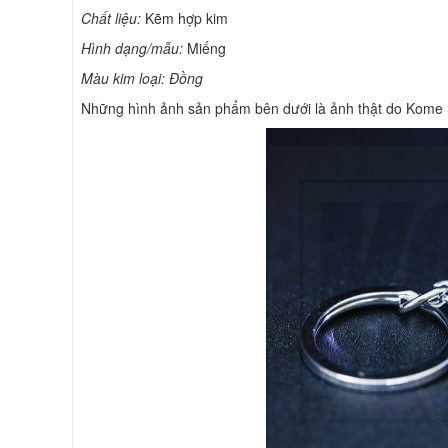
Ch
ấ
t li
ệ
u:
Kẽm hợp kim
Hình d
ạ
ng/m
ẫ
u:
Miếng
Màu kim lo
ạ
i: Đồng
Những hình ảnh sản phẩm bên dưới là ảnh thật do Kome 