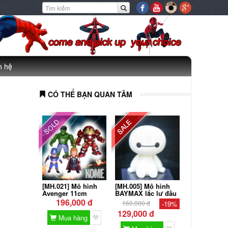
n hệ
CÓ THỂ BẠN QUAN TÂM
SOLD
SALE
[MH.021] Mô hình
[MH.005] Mô hình
Avenger 11cm
BAYMAX lắc lư đầu
196,000 đ
160,000 đ
-19%
129,000 đ
Mua hàng