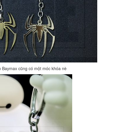
 Baymax cũng có một móc khóa nè