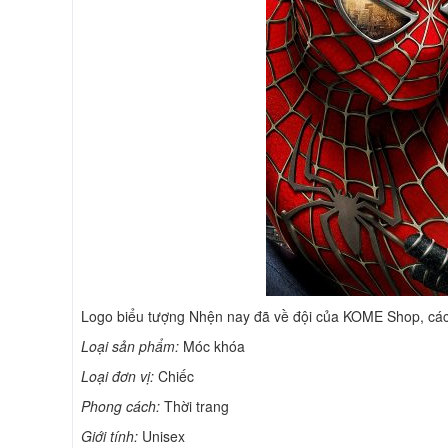
Logo biểu tượng Nhện nay đã về đội của KOME Shop, cá
Lo
ạ
i s
ả
n ph
ẩ
m:
Móc khóa
Lo
ạ
i
đ
ơ
n v
ị
:
Chiếc
Phong cách:
Thời trang
Gi
ớ
i t
í
nh:
Unisex