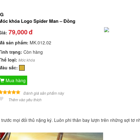
NG
Móc khóa Logo Spider Man – Đồng
79,000
đ
Giá:
Mã sản phẩm:
MK.012.02
Tình trạng:
Còn hàng
Thể loại:
Móc khóa
Màu sắc:
Mua hàng
Đánh giá sản phẩm này
Thêm vào yêu thích
trước mọi đối thủ nặng ký. Luôn phi thân bay lượn trên những sợi tơ n