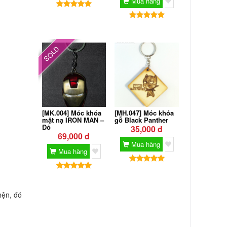
Mua hàng
SOLD
[MK.004] Móc khóa
[MH.047] Móc khóa
mặt nạ IRON MAN –
gỗ Black Panther
Đỏ
35,000 đ
69,000 đ
Mua hàng
Mua hàng
hện, đó