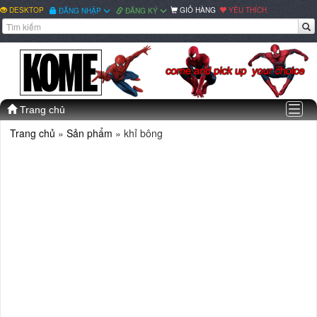
DESKTOP
GIỎ HÀNG
YÊU THÍCH
ĐĂNG NHẬP
ĐĂNG KÝ
Togg
Trang chủ
navig
Trang chủ
»
Sản phẩm
» khỉ bông