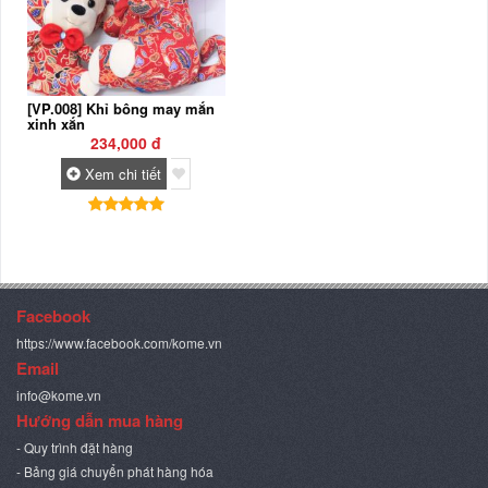
[VP.008] Khỉ bông may mắn
xinh xắn
234,000 đ
Xem chi tiết
Facebook
https://www.facebook.com/kome.vn
Email
info@kome.vn
Hướng dẫn mua hàng
- Quy trình đặt hàng
- Bảng giá chuyển phát hàng hóa