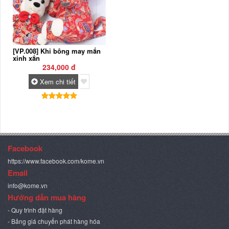
[VP.008] Khỉ bông may mắn
xinh xắn
234,000 đ
Xem chi tiết
Facebook
https://www.facebook.com/kome.vn
Email
info@kome.vn
Hướng dẫn mua hàng
- Quy trình đặt hàng
- Bảng giá chuyển phát hàng hóa