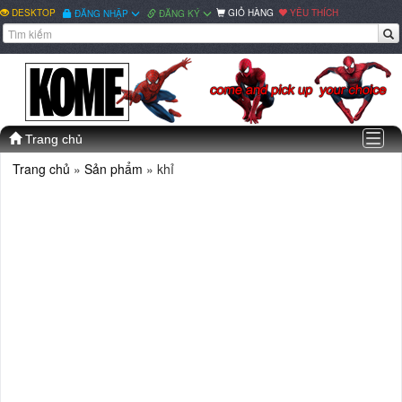
DESKTOP
GIỎ HÀNG
YÊU THÍCH
ĐĂNG NHẬP
ĐĂNG KÝ
Togg
Trang chủ
navig
Trang chủ
»
Sản phẩm
» khỉ