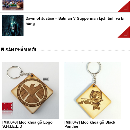
Dawn of Justice – Batman V Supperman kịch tính và bi
hùng
Người Nhện – Quân “át chủ bài” hoàn hảo của Marvel
SẢN PHẨM MỚI
Bật mí sức nặng của cây Búa Thor
[MK.048] Móc khóa gỗ Logo
[MH.047] Móc khóa gỗ Black
S.H.I.E.L.D
Panther