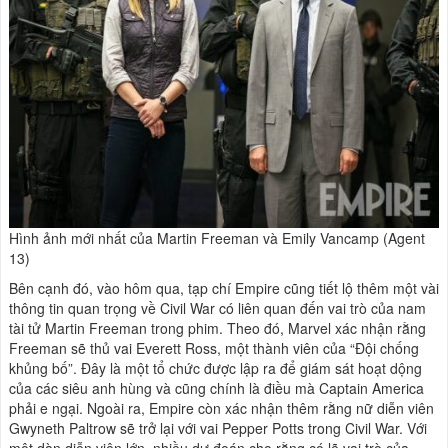
Hình ảnh mới nhất của Martin Freeman và Emily Vancamp (Agent
13)
Bên cạnh đó, vào hôm qua, tạp chí Empire cũng tiết lộ thêm một vài
thông tin quan trọng về Civil War có liên quan đến vai trò của nam
tài tử Martin Freeman trong phim. Theo đó, Marvel xác nhận rằng
Freeman sẽ thủ vai Everett Ross, một thành viên của “Đội chống
khủng bố”. Đây là một tổ chức được lập ra để giám sát hoạt dộng
của các siêu anh hùng và cũng chính là điều mà Captain America
phải e ngại. Ngoài ra, Empire còn xác nhận thêm rằng nữ diễn viên
Gwyneth Paltrow sẽ trở lại với vai Pepper Potts trong Civil War. Với