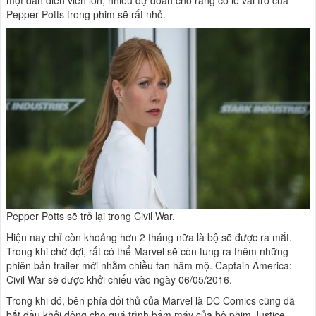
một dàn diễn viên lớn, nhiều dự đoán cho rằng có lẽ vai trò của
Pepper Potts trong phim sẽ rất nhỏ.
Pepper Potts sẽ trở lại trong Civil War.
Hiện nay chỉ còn khoảng hơn 2 tháng nữa là bộ sẽ được ra mắt.
Trong khi chờ đợi, rất có thể Marvel sẽ còn tung ra thêm những
phiên bản trailer mới nhằm chiều fan hâm mộ. Captain America:
Civil War sẽ được khởi chiếu vào ngày 06/05/2016.
Trong khi đó, bên phía đối thủ của Marvel là DC Comics cũng đã
bắt đầu khởi động cho quá trình bấm máy của bộ phim Justice