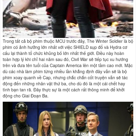
Trong tất cả bộ phim thuộc MCU trước đây, The Winter Soldier là bộ
phim có ảnh hưởng lớn nhất với việc SHIELD sụp đổ và Hydra cơ
cấu lại thành tổ chức khủng bố lớn nhất thế giới. Điều này hoàn
toàn hợp lý khi chỉ hai năm sau đó, Civil War sẽ tiếp tục xu hướng
trên và đưa tên tuổi của Captain America lên một tầm cao mới. Mặc
dù các nhà làm phim từng nhiều lần khẳng định đây vẫn sẽ là bộ
phim xoay quanh về Cap, nhưng chắc chắn cốt truyện vẫn sẽ tác
động đến những nhân vật thứ ba, cho dù đó là một cái chết hay
tình bạn tan rã. Đây thực sự là một cách rất thông minh để khởi
động cho Giai Đoạn Ba.