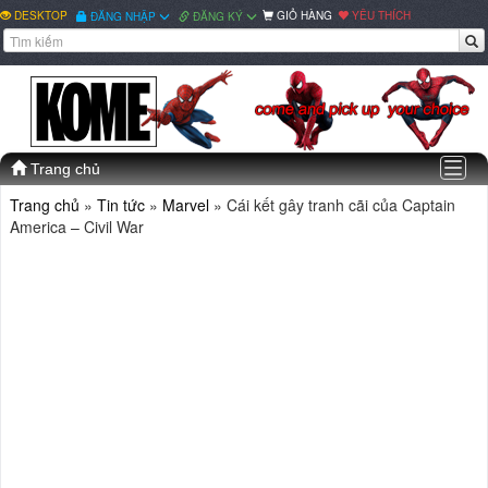
DESKTOP
GIỎ HÀNG
YÊU THÍCH
ĐĂNG NHẬP
ĐĂNG KÝ
Togg
Trang chủ
navig
Trang chủ
»
Tin tức
»
Marvel
»
Cái kết gây tranh cãi của Captain
America – Civil War