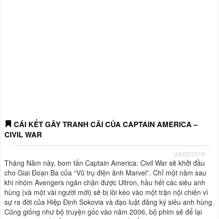
CÁI KẾT GÂY TRANH CÃI CỦA CAPTAIN AMERICA –
CIVIL WAR
24/02/2016
Tháng Năm này, bom tấn Captain America: Civil War sẽ khởi đầu
cho Giai Đoạn Ba của “Vũ trụ điện ảnh Marvel”. Chỉ một năm sau
khi nhóm Avengers ngăn chặn được Ultron, hầu hết các siêu anh
hùng (và một vài người mới) sẽ bị lôi kéo vào một trận nội chiến vì
sự ra đời của Hiệp Định Sokovia và đạo luật đăng ký siêu anh hùng.
Cũng giống như bộ truyện gốc vào năm 2006, bộ phim sẽ để lại