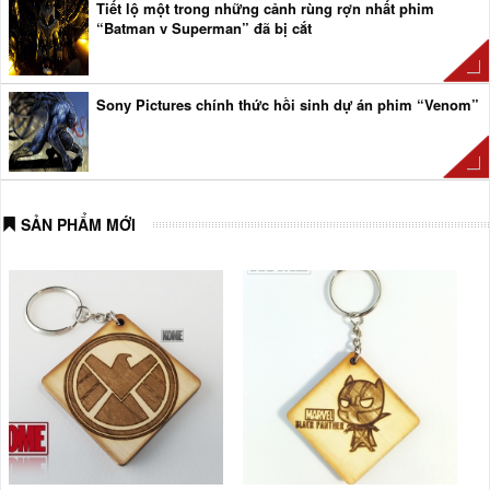
Tiết lộ một trong những cảnh rùng rợn nhất phim
“Batman v Superman” đã bị cắt
Sony Pictures chính thức hồi sinh dự án phim “Venom”
Iron Man vs Optimus Prime – chiến thắng sẽ thuộc về
ai?
SẢN PHẨM MỚI
Cận cảnh đại chiến giữa The Winter Soldier và Iron man
trong “Captain America: Civil War”