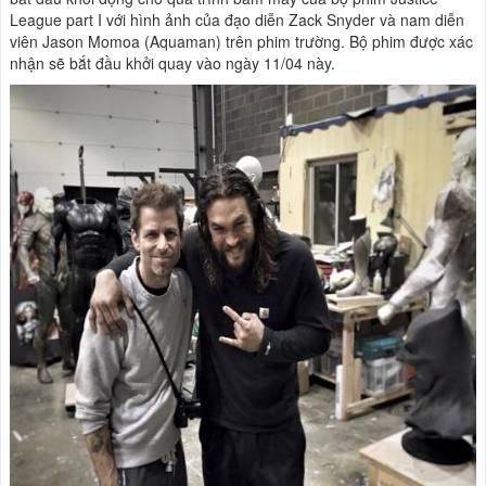
League part I với hình ảnh của đạo diễn Zack Snyder và nam diễn
viên Jason Momoa (Aquaman) trên phim trường. Bộ phim được xác
nhận sẽ bắt đầu khởi quay vào ngày 11/04 này.