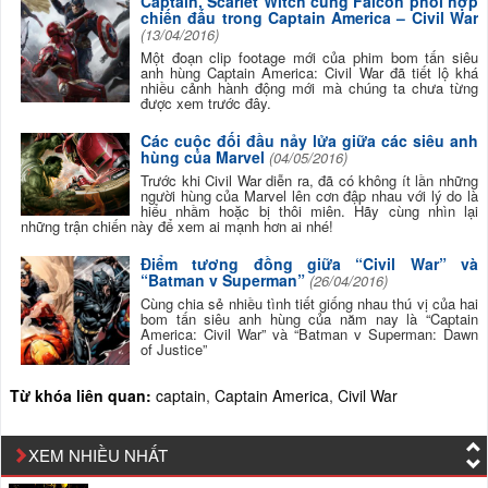
Captain, Scarlet Witch cùng Falcon phối hợp
chiến đấu trong Captain America – Civil War
(13/04/2016)
Một đoạn clip footage mới của phim bom tấn siêu
anh hùng Captain America: Civil War đã tiết lộ khá
nhiều cảnh hành động mới mà chúng ta chưa từng
được xem trước đây.
Các cuộc đối đầu nảy lửa giữa các siêu anh
hùng của Marvel
(04/05/2016)
Trước khi Civil War diễn ra, đã có không ít lần những
người hùng của Marvel lên cơn đập nhau với lý do là
hiểu nhầm hoặc bị thôi miên. Hãy cùng nhìn lại
những trận chiến này để xem ai mạnh hơn ai nhé!
Điểm tương đồng giữa “Civil War” và
“Batman v Superman”
(26/04/2016)
Cùng chia sẻ nhiều tình tiết giống nhau thú vị của hai
bom tấn siêu anh hùng của năm nay là “Captain
America: Civil War” và “Batman v Superman: Dawn
of Justice”
Từ khóa liên quan:
captain
,
Captain America
,
Civil War
XEM NHIỀU NHẤT