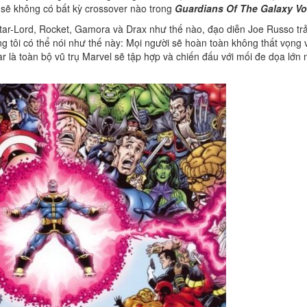
sẽ không có bất kỳ crossover nào trong
Guardians Of The Galaxy Vol
tar-Lord, Rocket, Gamora và Drax như thế nào, đạo diễn Joe Russo trả 
g tôi có thể nói như thế này: Mọi người sẽ hoàn toàn không thất vọng 
ar là toàn bộ vũ trụ Marvel sẽ tập hợp và chiến đấu với mối đe dọa lớn