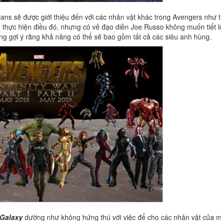
ans sẽ được giới thiệu đến với các nhân vật khác trong Avengers như 
 thực hiện điều đó, nhưng có vẻ đạo diễn Joe Russo không muốn tiết l
ông gợi ý rằng khả năng có thể sẽ bao gồm tất cả các siêu anh hùng.
 Galaxy
dường như không hứng thú với việc để cho các nhân vật của 