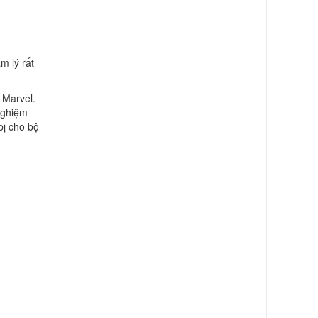
m lý rất
 Marvel.
 nghiệm
bị cho bộ