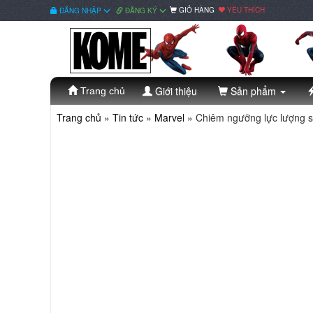
GIỎ HÀNG
YÊU THÍCH
ĐĂNG NHẬP
ĐĂNG KÝ
Giới thiệu
Sản phẩm
Trang chủ
Trang chủ
»
Tin tức
»
Marvel
»
Chiêm ngưỡng lực lượng si