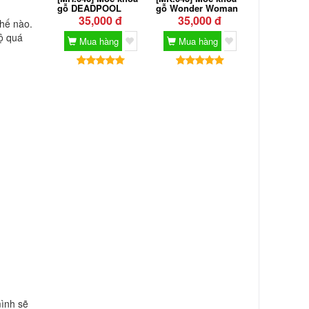
gỗ DEADPOOL
gỗ Wonder Woman
35,000 đ
35,000 đ
thế nào.
ộ quá
Mua hàng
Mua hàng
mình sẽ