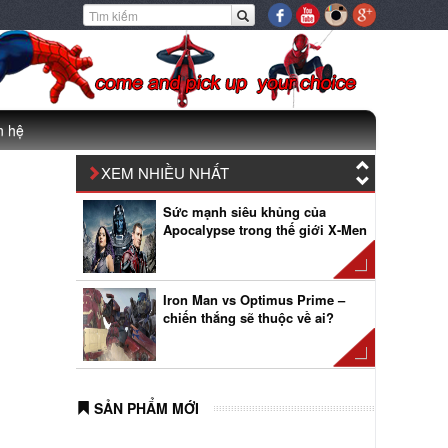
n hệ
XEM NHIỀU NHẤT
Iron Man vs Optimus Prime –
chiến thắng sẽ thuộc về ai?
Chiêm ngưỡng lực lượng siêu
anh hùng trong Avengers:
Infinity War
Xếp hạng sức mạnh các nhân
vật trong “Captain America: Civil
SẢN PHẨM MỚI
War”