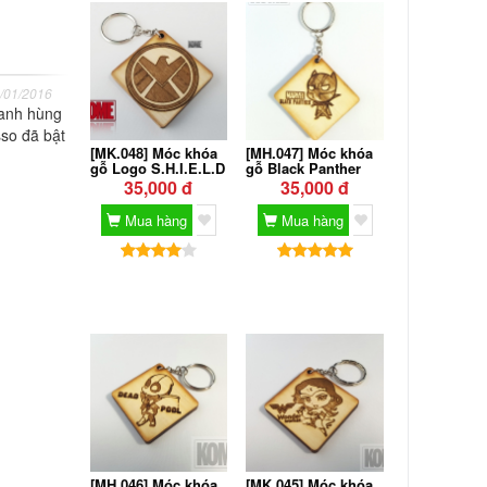
Sức mạnh siêu khủng của
Apocalypse trong thế giới X-Men
/01/2016
 anh hùng
sso đã bật
[MK.048] Móc khóa
[MH.047] Móc khóa
gỗ Logo S.H.I.E.L.D
gỗ Black Panther
35,000 đ
35,000 đ
Mua hàng
Mua hàng
[MH.046] Móc khóa
[MK.045] Móc khóa