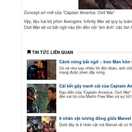
Concept art mới của “Captain America: Civil War”
Vậy, liệu hai bộ phim Avengers: Infinity War sẽ quy tụ to
Civil War sẽ có bất ngờ nào lớn đến nỗi “ám ảnh” các fan
TIN TỨC LIÊN QUAN
Cảnh nóng bất ngờ – Iron Man hôn 
Có vẻ như sau nhiều lời đồn đoán, anh ch
mạng được phen dậy sóng.
Cái kết gây tranh cãi của Captain Am
Đạo diễn của “Captain America: Civil War” 
đến vai trò của Martin Free Man và sự trở 
6 nhân vật tương đồng giữa Marvel
Dưới đây là 6 nhân vật mà Marvel rất có 