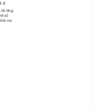
. 2
.
lời rằng:
với số
 nhất mà