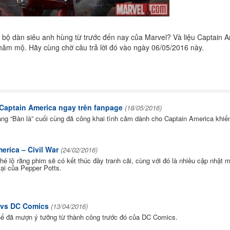
àn bộ dàn siêu anh hùng từ trước đến nay của Marvel? Và liệu Captain 
 hâm mộ. Hãy cùng chờ câu trả lời đó vào ngày 06/05/2016 này.
Captain America ngay trên fanpage
(18/05/2016)
àng “Bàn là” cuối cùng đã công khai tình cảm dành cho Captain America khi
erica – Civil War
(24/02/2016)
hé lộ rằng phim sẽ có kết thúc đầy tranh cãi, cùng với đó là nhiều cập nhật m
lại của Pepper Potts.
 vs DC Comics
(13/04/2016)
thể đã mượn ý tưởng từ thành công trước đó của DC Comics.