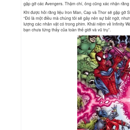
gặp gỡ các Avengers. Thậm chí, ông cũng xác nhận rằng 
Khi được hỏi rằng liệu Iron Man, Cap và Thor sẽ gặp gỡ S
“Đó là một điều mà chúng tôi sẽ gây nên sự bất ngờ, nhưn
lượng các nhân vật có trong phim. Khái niệm về Infinity W
bạn chưa từng thấy của toàn thế giới và vũ trụ”.